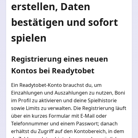
erstellen, Daten
bestätigen und sofort
spielen
Registrierung eines neuen
Kontos bei Readytobet
Ein Readytobet-Konto brauchst du, um
Einzahlungen und Auszahlungen zu nutzen, Boni
im Profil zu aktivieren und deine Spielhistorie
sowie Limits zu verwalten. Die Registrierung läuft
über ein kurzes Formular mit E‑Mail oder
Telefonnummer und einem Passwort; danach
erhältst du Zugriff auf den Kontobereich, in dem