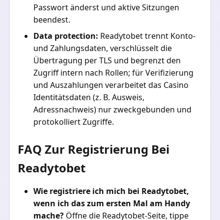
Passwort änderst und aktive Sitzungen
beendest.
Data protection:
Readytobet trennt Konto-
und Zahlungsdaten, verschlüsselt die
Übertragung per TLS und begrenzt den
Zugriff intern nach Rollen; für Verifizierung
und Auszahlungen verarbeitet das Casino
Identitätsdaten (z. B. Ausweis,
Adressnachweis) nur zweckgebunden und
protokolliert Zugriffe.
FAQ Zur Registrierung Bei
Readytobet
Wie registriere ich mich bei Readytobet,
wenn ich das zum ersten Mal am Handy
mache?
Öffne die Readytobet-Seite, tippe