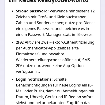
Strong password:
Verwende mindestens 12
Zeichen mit Groß- und Kleinbuchstaben,
Zahlen und Sonderzeichen; nutze pro Dienst
ein eigenes Passwort und speichere es in
einem Passwort-Manager statt im Browser.
2FA:
Aktiviere Zwei-Faktor-Authentifizierung
per Authenticator-App (zeitbasierte
Einmalcodes) und bewahre
Wiederherstellungscodes offline auf; SMS-
2FA nutze nur, wenn keine App-Option
verfügbar ist.
Login notifications:
Schalte
Benachrichtigungen für neue Logins ein (E-
Mail oder Push), damit du Anmeldungen mit
Datum, Uhrzeit, Gerät und IP-Region sofort
siehst und bei unbekannten Zugriffen das