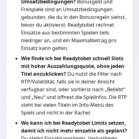
Umsatzbedingungen?
Bonusgeld und
Freispiele sind an Umsatzbedingungen
gebunden, die du in den Bonusregeln siehst,
bevor du aktivierst. Readytobet rechnet
Einsätze aus bestimmten Spielen teils
niedriger an, und ein Maximalbetrag pro
Einsatz kann gelten.
Wie finde ich bei Readytobet schnell Slots
mit hoher Auszahlungsquote, ohne jeden
Titel anzuklicken?
Du nutzt die Filter nach
RTP/Volatilität, falls sie in deiner Ansicht
verfügbar sind, oder sortierst nach „Beliebt“
und „Neu“ und öffnest die Spielinfos. Die RTP
steht bei vielen Titeln im Info-Menü des
Spiels und nicht in der Kachel.
Wo kann ich bei Readytobet Limits setzen,
damit ich nicht mehr einzahle als geplant?
Du stellst Einzahlungslimits, Verlustlimits